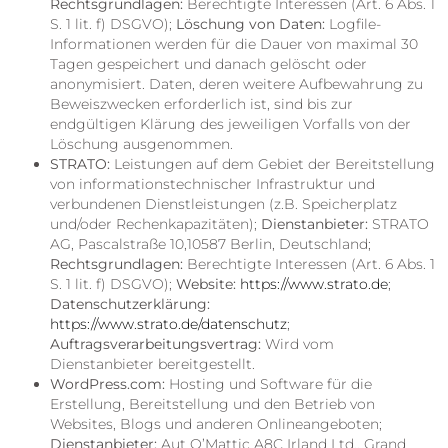
Rechtsgrundlagen:
Berechtigte Interessen (Art. 6 Abs. 1
S. 1 lit. f) DSGVO);
Löschung von Daten:
Logfile-
Informationen werden für die Dauer von maximal 30
Tagen gespeichert und danach gelöscht oder
anonymisiert. Daten, deren weitere Aufbewahrung zu
Beweiszwecken erforderlich ist, sind bis zur
endgültigen Klärung des jeweiligen Vorfalls von der
Löschung ausgenommen.
STRATO:
Leistungen auf dem Gebiet der Bereitstellung
von informationstechnischer Infrastruktur und
verbundenen Dienstleistungen (z.B. Speicherplatz
und/oder Rechenkapazitäten);
Dienstanbieter:
STRATO
AG, Pascalstraße 10,10587 Berlin, Deutschland;
Rechtsgrundlagen:
Berechtigte Interessen (Art. 6 Abs. 1
S. 1 lit. f) DSGVO);
Website:
https://www.strato.de
;
Datenschutzerklärung:
https://www.strato.de/datenschutz
;
Auftragsverarbeitungsvertrag:
Wird vom
Dienstanbieter bereitgestellt.
WordPress.com:
Hosting und Software für die
Erstellung, Bereitstellung und den Betrieb von
Websites, Blogs und anderen Onlineangeboten;
Dienstanbieter:
Aut O’Mattic A8C Irland Ltd., Grand