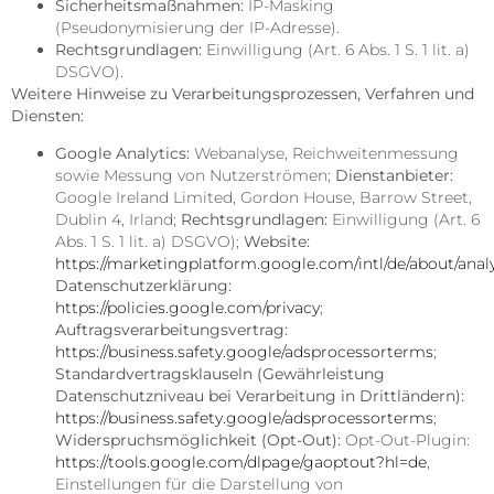
Sicherheitsmaßnahmen:
IP-Masking
(Pseudonymisierung der IP-Adresse).
Rechtsgrundlagen:
Einwilligung (Art. 6 Abs. 1 S. 1 lit. a)
DSGVO).
Weitere Hinweise zu Verarbeitungsprozessen, Verfahren und
Diensten:
Google Analytics:
Webanalyse, Reichweitenmessung
sowie Messung von Nutzerströmen;
Dienstanbieter:
Google Ireland Limited, Gordon House, Barrow Street,
Dublin 4, Irland;
Rechtsgrundlagen:
Einwilligung (Art. 6
Abs. 1 S. 1 lit. a) DSGVO);
Website:
https://marketingplatform.google.com/intl/de/about/analy
Datenschutzerklärung:
https://policies.google.com/privacy
;
Auftragsverarbeitungsvertrag:
https://business.safety.google/adsprocessorterms
;
Standardvertragsklauseln (Gewährleistung
Datenschutzniveau bei Verarbeitung in Drittländern):
https://business.safety.google/adsprocessorterms
;
Widerspruchsmöglichkeit (Opt-Out):
Opt-Out-Plugin:
https://tools.google.com/dlpage/gaoptout?hl=de
,
Einstellungen für die Darstellung von