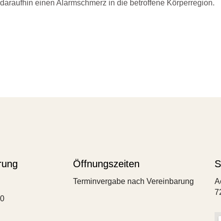
rt daraufhin einen Alarmschmerz in die betroffene Körperregion.
rung
Öffnungszeiten
S
Terminvergabe nach Vereinbarung
A
7
00