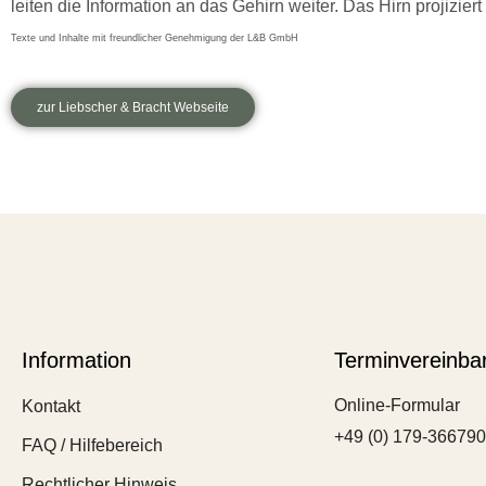
leiten die Information an das Gehirn weiter. Das Hirn projizie
Texte und Inhalte mit freundlicher Genehmigung der L&B GmbH
zur Liebscher & Bracht Webseite
Information
Terminvereinba
Online-Formular
Kontakt
+49 (0) 179-36679
FAQ / Hilfebereich
Rechtlicher Hinweis